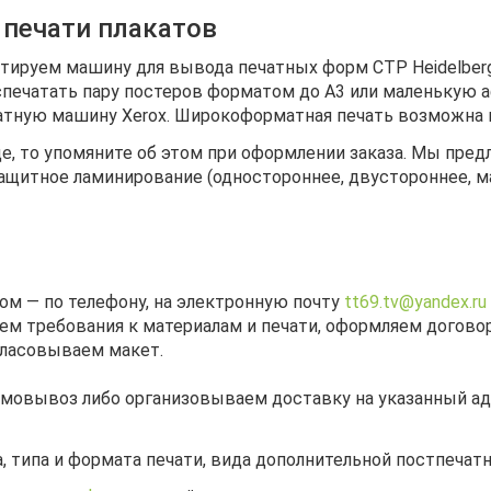
 печати плакатов
тируем машину для вывода печатных форм CTP Heidelber
распечатать пару постеров форматом до А3 или маленькую
атную машину Xerox. Широкоформатная печать возможна н
це, то упомяните об этом при оформлении заказа. Мы пре
ащитное ламинирование (одностороннее, двустороннее, м
м — по телефону, на электронную почту
tt69.tv@yandex.ru
ем требования к материалам и печати, оформляем договор
гласовываем макет.
мовывоз либо организовываем доставку на указанный адр
, типа и формата печати, вида дополнительной постпечатн