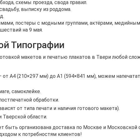
хода, схемы проезда, свода правил.
свадьбу, выписку из роддома.
д.
ами, постеры с модными группами, актёрами, медийным
шествий на 9 мая.
кой Типографии
отовкой макетов и печатью плакатов в Твери любой сло
 от А4 (210×297 мм) до А1 (594×841 мм), можем напечата
аге, самоклейке.
остпечатной обработки.
ависят от типа печати и наличия готового макета).
 Тверской области.
ет быть организована доставка по Москве и Московской о
одходом к потребностям клиентов!